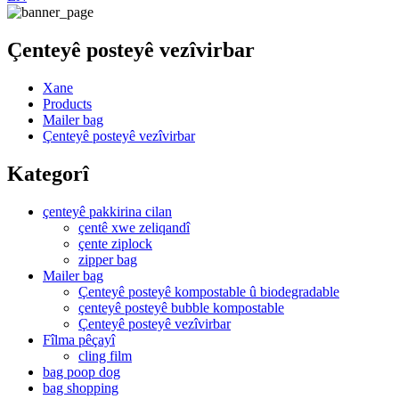
Çenteyê posteyê vezîvirbar
Xane
Products
Mailer bag
Çenteyê posteyê vezîvirbar
Kategorî
çenteyê pakkirina cilan
çentê xwe zeliqandî
çente ziplock
zipper bag
Mailer bag
Çenteyê posteyê kompostable û biodegradable
çenteyê posteyê bubble kompostable
Çenteyê posteyê vezîvirbar
Fîlma pêçayî
cling film
bag poop dog
bag shopping