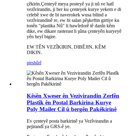
çêkirin.Çenteyê meya posteyê ya ji nû ve hatî
vezîvirandin, ji ber ku çenteyek kurye yekem e di
celebê xwe de bi naverokek wusa bilind a
vezîvirandinê re, ew bi salan pêşkeftin girtiye ku
tonên "plastika Nû" li hawîrdorê tê danîn kêm
dike, ew dikare rasterast li şûna çenteyên kuryeyê
yên heyî bigire.
EW TÊN VEZÎKIRIN, DIBÊJIN, KÊM
DIKIN.
pirs
hûrî
Kêsên Xweser ên Vezivirandin Zerfên
Plastîk ên Postal Barkirina Kurye
Poly Mailer Cil û bergên Pakêkirinê
Ev çenteyê posta barkirinê ya Vezîvirandin a
pejirandî ya GRS-ê ye.