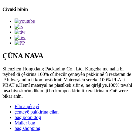
Civakî bibin
ÇÛNA NAVA
Shenzhen Hongxiang Packaging Co., Ltd. Kargeha me naha bi
taybetî di çêkirina 100% cûrbecûr çenteyên pakkirinê û rezberan de
tê hilweşandin û kompostkirinê.Materyalên sereke 100% PLA û
PBAT e.Hemî materyal ne plastîkek sifir e, ne qirêjî ye.100% tevahî
nîşa biyo-korîn dikare ji bo kompostkirin û xerakirina rezînê were
bikar anîn.
Fîlma pêçayî
çenteyê pakkirina cilan
bag poop dog
Mailer bag
bag shopping