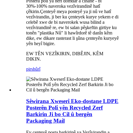
Postera polî ya herî domdar a cîhanê - bi
30%-100% naveroka vezîvirandinê hatî
çêkirin.Çenteyê meya posteyê ya ji nû ve hatî
vezîvirandin, ji ber ku çenteyek kurye yekem e di
celebê xwe de bi naverokek wusa bilind a
vezîvirandinê re, ew bi salan pêşkeftin girtiye ku
tonên "plastika Nû" li hawîrdorê tê danîn kêm
dike, ew dikare rasterast li şûna çenteyên kuryeyê
yên heyî bigire.
EW TÊN VEZÎKIRIN, DIBÊJIN, KÊM
DIKIN.
pirs
hûrî
Sêwirana Xweserî Eko-dostane LDPE
Posterên Polî yên Recycled Zerf
Barkirin Ji bo Cil û bergên
Packaging Mail
Ev çenteyê posta barkirinê ya Vezîvirandin a