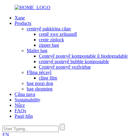
Xane
Products
çenteyê pakkirina cilan
çentê xwe zeliqandî
çente ziplock
zipper bag
Mailer bag
Çenteyê posteyê kompostable û biodegradable
çenteyê posteyê bubble kompostable
Çenteyê posteyê vezîvirbar
Fîlma pêçayî
cling film
bag poop dog
bag shopping
Çûna nava
Sustainability
Nûçe
FAQs
Paqij bûn
EN