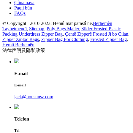
Çûna nava
Paqij bûn
FAQs
© Copyright - 2010-2023: Hemû maf parastî ne.
Berhemên
Taybetmendî
,
Sitemap
,
Poly Bags Mailer
,
Slider Frosted Plastic
Packing Underdress Zipper Bag
,
Çentê Zipperê Frosted Ji bo Cilan
,
Zipper Ziploc Bags
,
Zipper Bag For Clothing
,
Frosted Zipper Bag
,
Hemû Berhemên
法律声明及隐私政策
E-mail
E-mail
jack@honsunsz.com
Telefon
Tel