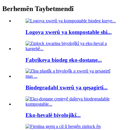
Berhemên Taybetmendî
Logoya xwerû ya kompostable shi...
Fabrîkeya biodeg eko-dostane...
Biodegradabl xwerû ya qeşagirtî...
Eko-hevalê biyolojîkî...