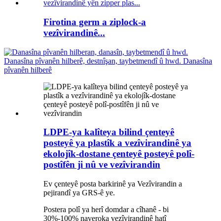
Firotina germ a ziplock-a
vezîvirandinê...
LDPE-ya kalîteya bilind çenteyê
posteyê ya plastîk a vezîvirandinê ya
ekolojîk-dostane çenteyê posteyê polî-
postîfên ji nû ve vezîvirandin
Ev çenteyê posta barkirinê ya Vezîvirandin a
pejirandî ya GRS-ê ye.
Postera polî ya herî domdar a cîhanê - bi
30%-100% naveroka vezîvirandinê hatî