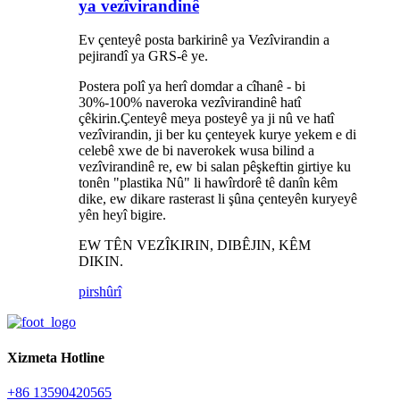
ya vezîvirandinê
Ev çenteyê posta barkirinê ya Vezîvirandin a
pejirandî ya GRS-ê ye.
Postera polî ya herî domdar a cîhanê - bi
30%-100% naveroka vezîvirandinê hatî
çêkirin.Çenteyê meya posteyê ya ji nû ve hatî
vezîvirandin, ji ber ku çenteyek kurye yekem e di
celebê xwe de bi naverokek wusa bilind a
vezîvirandinê re, ew bi salan pêşkeftin girtiye ku
tonên "plastika Nû" li hawîrdorê tê danîn kêm
dike, ew dikare rasterast li şûna çenteyên kuryeyê
yên heyî bigire.
EW TÊN VEZÎKIRIN, DIBÊJIN, KÊM
DIKIN.
pirs
hûrî
Xizmeta Hotline
+86 13590420565