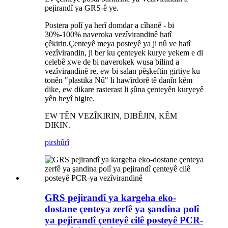
pejirandî ya GRS-ê ye.
Postera polî ya herî domdar a cîhanê - bi
30%-100% naveroka vezîvirandinê hatî
çêkirin.Çenteyê meya posteyê ya ji nû ve hatî
vezîvirandin, ji ber ku çenteyek kurye yekem e di
celebê xwe de bi naverokek wusa bilind a
vezîvirandinê re, ew bi salan pêşkeftin girtiye ku
tonên "plastika Nû" li hawîrdorê tê danîn kêm
dike, ew dikare rasterast li şûna çenteyên kuryeyê
yên heyî bigire.
EW TÊN VEZÎKIRIN, DIBÊJIN, KÊM
DIKIN.
pirs
hûrî
GRS pejirandî ya kargeha eko-
dostane çenteya zerfê ya şandina polî
ya pejirandî çenteyê cilê posteyê PCR-